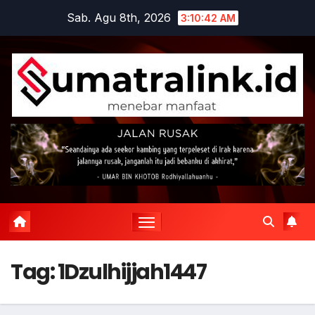
Skip
Sab. Agu 8th, 2026
3:10:42 AM
to
content
Tag:
1Dzulhijjah1447