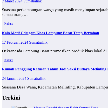
7 Maret 2024
Sumatralink
Suasana perkampungan warga yang masih menyimpan sejara
semua orang…
Kultura
Kain Motif Celugam Khas Lampung Barat Tetap Bertahan
17 Februari 2024
Sumatralink
Dekranasda Lampung Barat promosikan produk khas lokal di I
Kultura
Rumah Panggung Ratusan Tahun Jadi Saksi Budaya Melintin
24 Januari 2024
Sumatralink
Suasana Desa Wana, Kecamatan Melinting, Kabupaten Lampung
Terkini
Meraup Rezeki dengan Rakit Sungai Suoh