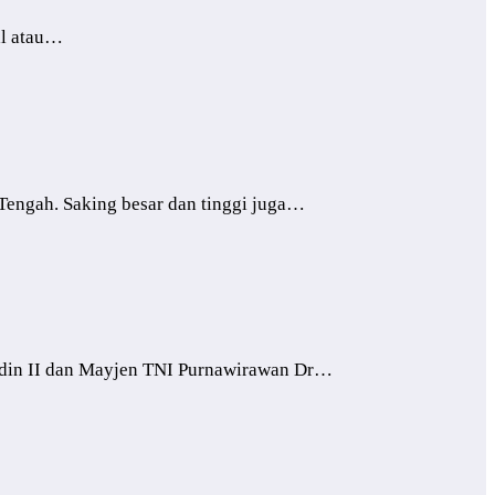
al atau…
gah. Saking besar dan tinggi juga…
in II dan Mayjen TNI Purnawirawan Dr…