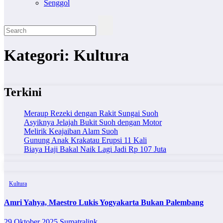
Senggol
Kategori:
Kultura
Terkini
Meraup Rezeki dengan Rakit Sungai Suoh
Asyiknya Jelajah Bukit Suoh dengan Motor
Melirik Keajaiban Alam Suoh
Gunung Anak Krakatau Erupsi 11 Kali
Biaya Haji Bakal Naik Lagi Jadi Rp 107 Juta
Kultura
Amri Yahya, Maestro Lukis Yogyakarta Bukan Palembang
29 Oktober 2025
Sumatralink