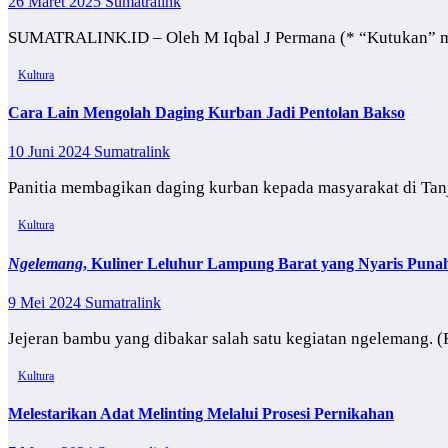
26 Maret 2025
Sumatralink
SUMATRALINK.ID – Oleh M Iqbal J Permana (* “Kutukan” mer
Kultura
Cara Lain Mengolah Daging Kurban Jadi Pentolan Bakso
10 Juni 2024
Sumatralink
Panitia membagikan daging kurban kepada masyarakat di Tanj
Kultura
Ngelemang
, Kuliner Leluhur Lampung Barat yang Nyaris Puna
9 Mei 2024
Sumatralink
Jejeran bambu yang dibakar salah satu kegiatan ngelemang. (
Kultura
Melestarikan Adat Melinting Melalui Prosesi Pernikahan