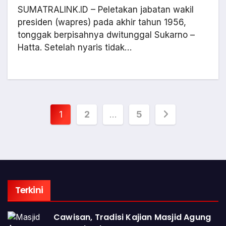
SUMATRALINK.ID – Peletakan jabatan wakil
presiden (wapres) pada akhir tahun 1956,
tonggak berpisahnya dwitunggal Sukarno –
Hatta. Setelah nyaris tidak…
Paginasi
1
2
…
5
pos
Terkini
Cawisan, Tradisi Kajian Masjid Agung