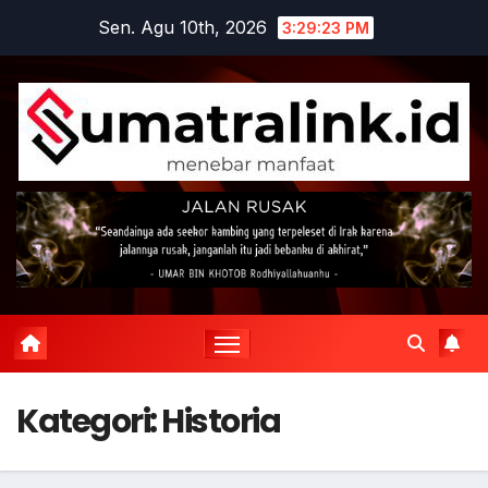
Skip
Sen. Agu 10th, 2026
3:29:24 PM
to
content
Kategori:
Historia