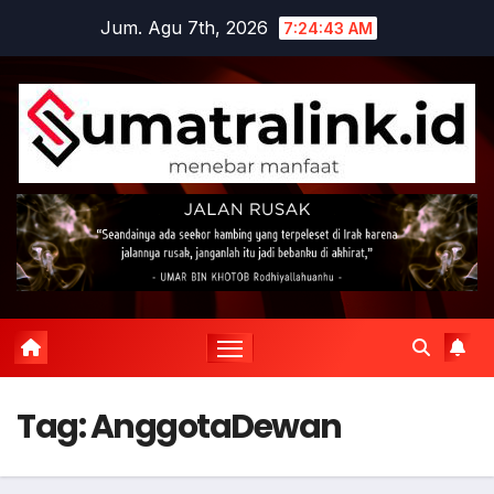
Skip
Jum. Agu 7th, 2026
7:24:43 AM
to
content
Tag:
AnggotaDewan