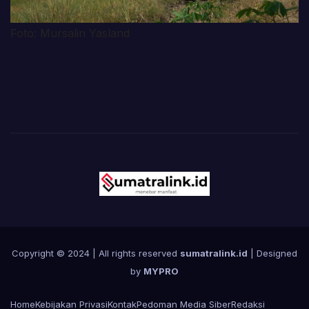
Foto: Mursalin Yasland
Copyright © 2024 | All rights reserved
sumatralink.id
| Designed
by
MYPRO
Home
Kebijakan Privasi
Kontak
Pedoman Media Siber
Redaksi