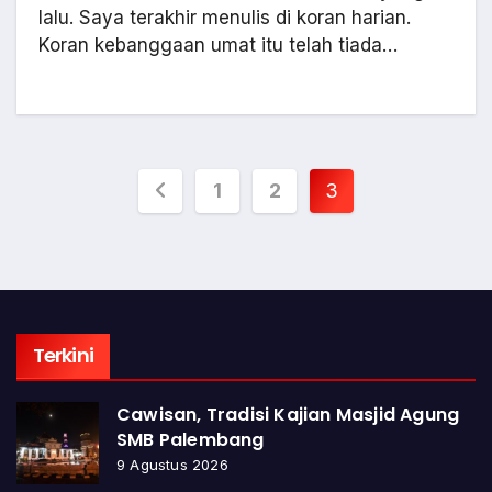
lalu. Saya terakhir menulis di koran harian.
Koran kebanggaan umat itu telah tiada…
Paginasi
1
2
3
pos
Terkini
Cawisan, Tradisi Kajian Masjid Agung
SMB Palembang
9 Agustus 2026