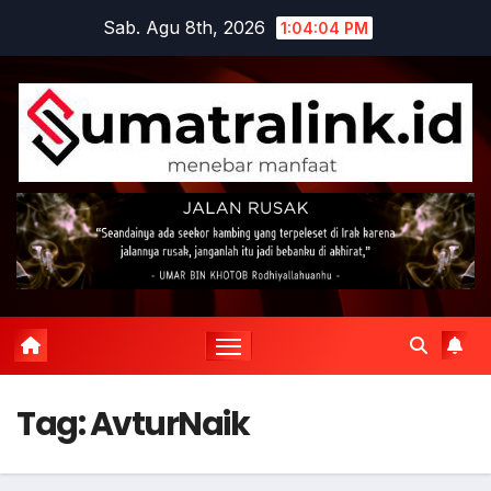
Skip
Sab. Agu 8th, 2026
1:04:05 PM
to
content
Tag:
AvturNaik