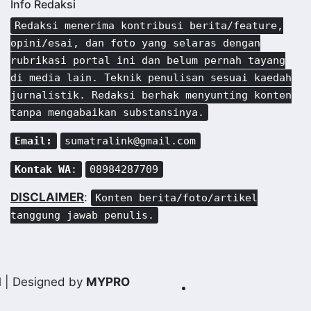
Info Redaksi
Redaksi menerima kontribusi berita/feature,
opini/esai, dan foto yang selaras dengan
rubrikasi portal ini dan belum pernah tayang
di media lain. Teknik penulisan sesuai kaedah
jurnalistik. Redaksi berhak menyunting konten
tanpa mengabaikan substansinya.
Email:
sumatralink@gmail.com
Kontak WA
:
08984287709
DISCLAIMER
:
Konten berita/foto/artikel
tanggung jawab penulis.
d
| Designed by
MYPRO