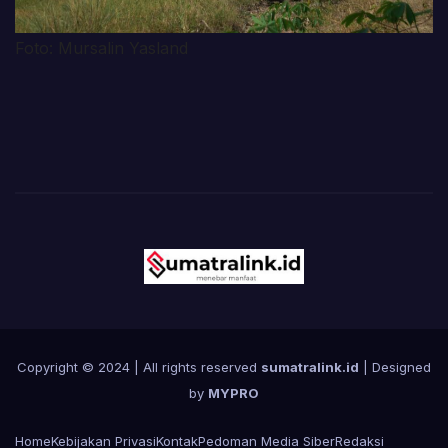
Foto: Mursalin Yasland
Copyright © 2024 | All rights reserved
sumatralink.id
| Designed
by
MYPRO
Home
Kebijakan Privasi
Kontak
Pedoman Media Siber
Redaksi