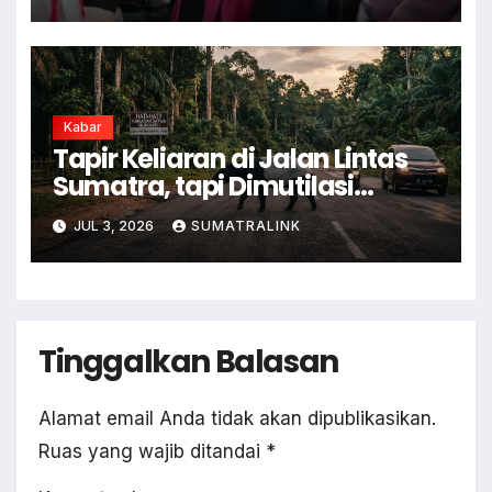
Kabar
Tapir Keliaran di Jalan Lintas
Sumatra, tapi Dimutilasi
Warga
JUL 3, 2026
SUMATRALINK
Tinggalkan Balasan
Alamat email Anda tidak akan dipublikasikan.
Ruas yang wajib ditandai
*