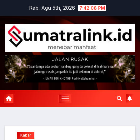
Skip
Rab. Agu 5th, 2026
7:42:08 PM
to
content
Kabar