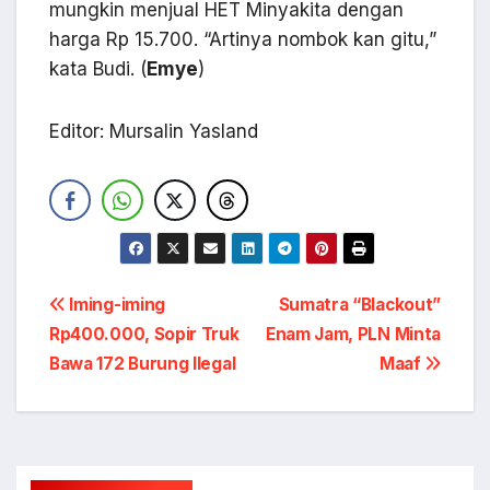
mungkin menjual HET Minyakita dengan
harga Rp 15.700. “Artinya nombok kan gitu,”
kata Budi. (
Emye
)
Editor: Mursalin Yasland
Navigasi
Iming-iming
Sumatra “Blackout”
Rp400.000, Sopir Truk
Enam Jam, PLN Minta
pos
Bawa 172 Burung Ilegal
Maaf