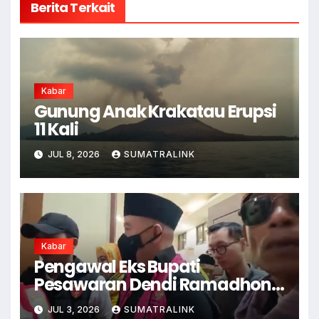
Berita Terkait
Kabar
Gunung Anak Krakatau Erupsi
11 Kali
JUL 8, 2026
SUMATRALINK
Kabar
Pengawal Eks Bupati
Pesawaran Dendi Ramadhona
Pukul Kamera Wartawan
JUL 3, 2026
SUMATRALINK