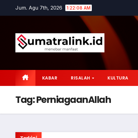
Skip
Jum. Agu 7th, 2026
1:22:09 AM
to
content
KABAR
RISALAH
KULTURA
Tag:
PerniagaanAllah