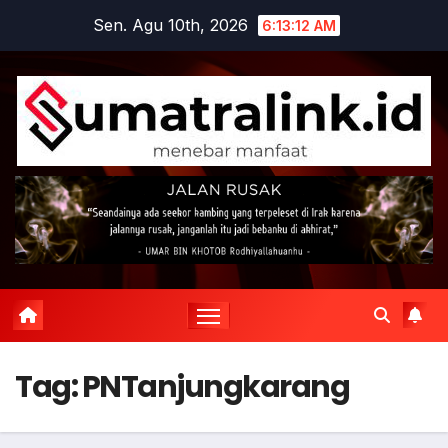
Skip
Sen. Agu 10th, 2026
6:13:12 AM
to
content
Tag:
PNTanjungkarang