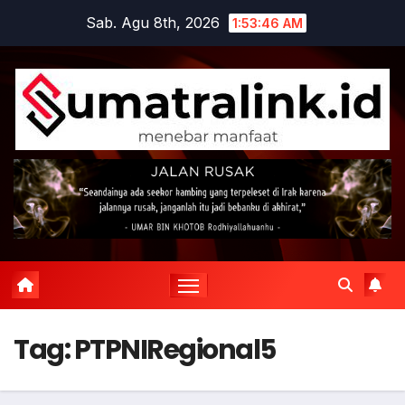
Skip
Sab. Agu 8th, 2026
1:53:47 AM
to
content
Tag:
PTPNIRegional5