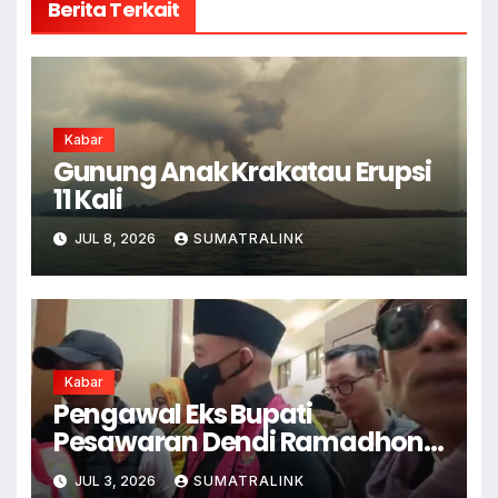
Berita Terkait
Kabar
Gunung Anak Krakatau Erupsi
11 Kali
JUL 8, 2026
SUMATRALINK
Kabar
Pengawal Eks Bupati
Pesawaran Dendi Ramadhona
Pukul Kamera Wartawan
JUL 3, 2026
SUMATRALINK