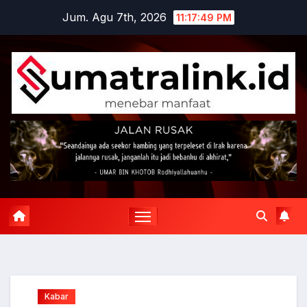
Skip
Jum. Agu 7th, 2026
11:17:50 PM
to
content
Kabar