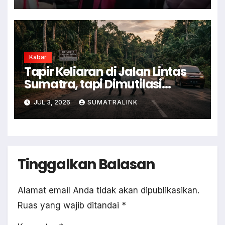
Kabar
Tapir Keliaran di Jalan Lintas
Sumatra, tapi Dimutilasi
Warga
JUL 3, 2026
SUMATRALINK
Tinggalkan Balasan
Alamat email Anda tidak akan dipublikasikan.
Ruas yang wajib ditandai
*