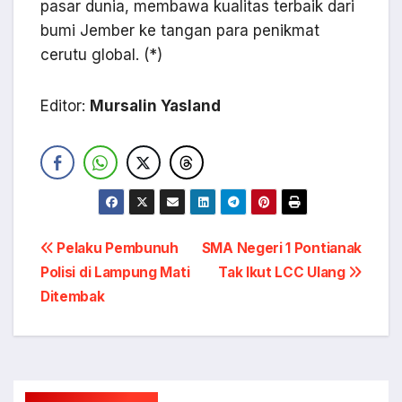
pasar dunia, membawa kualitas terbaik dari
bumi Jember ke tangan para penikmat
cerutu global. (*)
Editor:
Mursalin Yasland
Navigasi
Pelaku Pembunuh
SMA Negeri 1 Pontianak
Polisi di Lampung Mati
Tak Ikut LCC Ulang
pos
Ditembak