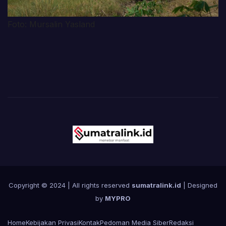
Foto: Mursalin Yasland
Copyright © 2024 | All rights reserved
sumatralink.id
| Designed
by
MYPRO
Home
Kebijakan Privasi
Kontak
Pedoman Media Siber
Redaksi