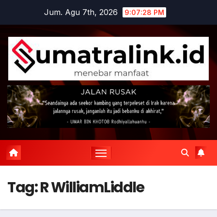
Skip
Jum. Agu 7th, 2026
9:07:29 PM
to
content
Tag:
R WilliamLiddle