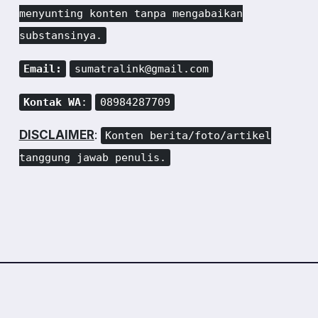
menyunting konten tanpa mengabaikan
substansinya.
Email:
sumatralink@gmail.com
Kontak WA
:
08984287709
DISCLAIMER
:
Konten berita/foto/artikel
tanggung jawab penulis.