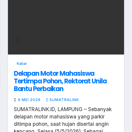
Kabar
Delapan Motor Mahasiswa
Tertimpa Pohon, Rektorat Unila
Bantu Perbaikan
6 MEI 2026
SUMATRALINK
SUMATRALINK.ID, LAMPUNG – Sebanyak
delapan motor mahasiswa yang parkir
ditimpa pohon, saat hujan disertai angin
kencang, Selasa (5/5/2026). Sebagai