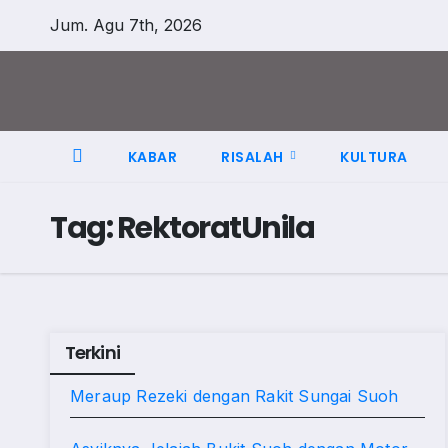
Skip
Jum. Agu 7th, 2026
to
content
KABAR
RISALAH
KULTURA
Tag:
RektoratUnila
Terkini
Meraup Rezeki dengan Rakit Sungai Suoh