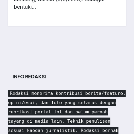
bentuki…
INFO REDAKSI
Redaksi menerima kontribusi berita/feature,
opini/esai, dan foto yang selaras dengan
rubrikasi portal ini dan belum pernah
tayang di media lain. Teknik penulisan
sesuai kaedah jurnalistik. Redaksi berhak