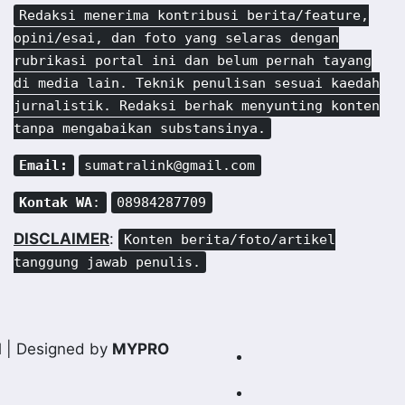
Redaksi menerima kontribusi berita/feature,
opini/esai, dan foto yang selaras dengan
rubrikasi portal ini dan belum pernah tayang
di media lain. Teknik penulisan sesuai kaedah
jurnalistik. Redaksi berhak menyunting konten
tanpa mengabaikan substansinya.
Email:
sumatralink@gmail.com
Kontak WA
:
08984287709
DISCLAIMER
:
Konten berita/foto/artikel
tanggung jawab penulis.
d
| Designed by
MYPRO