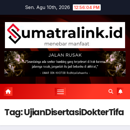
Skip
Sen. Agu 10th, 2026
12:56:05 PM
to
content
Tag:
UjianDisertasiDokterTifa