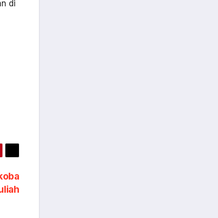
n di
koba
uliah