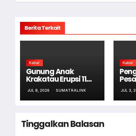
Berita Terkait
Kabar
Kabar
Gunung Anak
Peng
Krakatau Erupsi 11
Pesa
Kali
Ram
JUL 8, 2026
SUMATRALINK
JUL 3, 
Kam
Tinggalkan Balasan