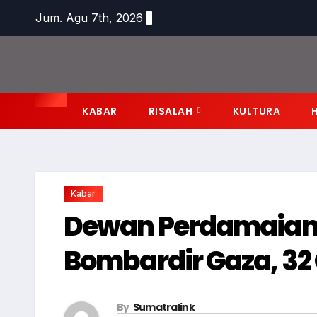
Skip
Jum. Agu 7th, 2026
to
content
KABAR
RISALAH
KULTURA
Kabar
Dewan Perdamaian D
Bombardir Gaza, 32
By
Sumatralink