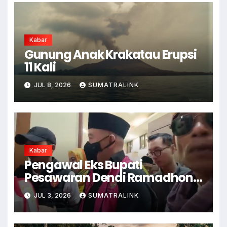
Kabar
Gunung Anak Krakatau Erupsi
11 Kali
JUL 8, 2026
SUMATRALINK
Kabar
Pengawal Eks Bupati
Pesawaran Dendi Ramadhona
Pukul Kamera Wartawan
JUL 3, 2026
SUMATRALINK