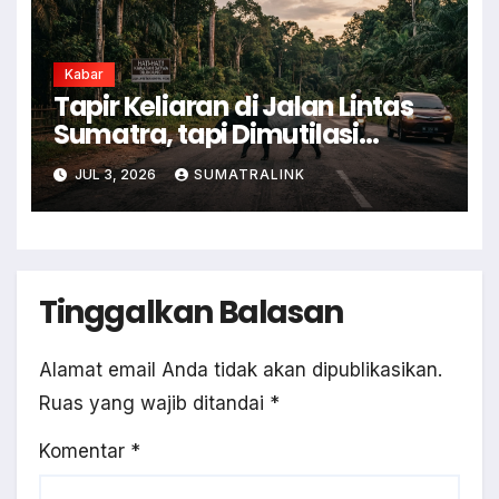
Kabar
Tapir Keliaran di Jalan Lintas
Sumatra, tapi Dimutilasi
Warga
JUL 3, 2026
SUMATRALINK
Tinggalkan Balasan
Alamat email Anda tidak akan dipublikasikan.
Ruas yang wajib ditandai
*
Komentar
*