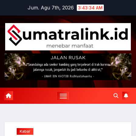
Skip
Jum. Agu 7th, 2026
3:43:34 AM
to
content
Kabar