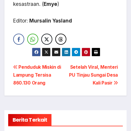
kesastraan. (
Emye
)
Editor:
Mursalin Yasland
Navigasi
Penduduk Miskin di
Setelah Viral, Menteri
Lampung Tersisa
PU Tinjau Sungai Desa
pos
860.130 Orang
Kali Pasir
Berita Terkait