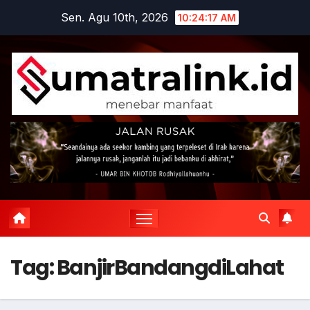
Skip
Sen. Agu 10th, 2026
10:24:17 AM
to
content
Tag:
BanjirBandangdiLahat