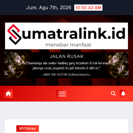
Skip
Jum. Agu 7th, 2026
10:55:44 AM
to
content
MYNotes