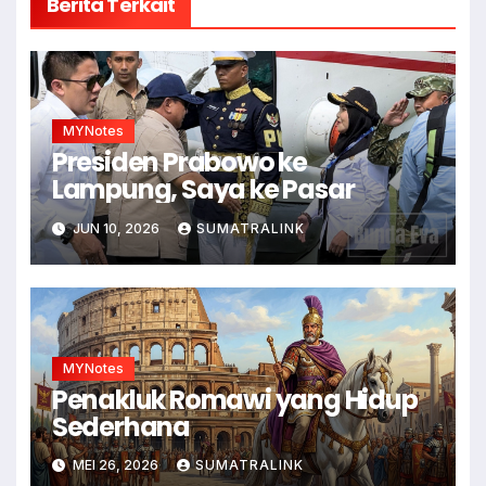
Berita Terkait
MYNotes
Presiden Prabowo ke
Lampung, Saya ke Pasar
JUN 10, 2026
SUMATRALINK
MYNotes
Penakluk Romawi yang Hidup
Sederhana
MEI 26, 2026
SUMATRALINK