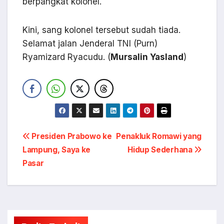
berpangkat kolonel.
Kini, sang kolonel tersebut sudah tiada.
Selamat jalan Jenderal TNI (Purn)
Ryamizard Ryacudu. (
Mursalin Yasland
)
Navigasi
Presiden Prabowo ke
Penakluk Romawi yang
Lampung, Saya ke
Hidup Sederhana
pos
Pasar