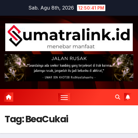
Skip
Sab. Agu 8th, 2026
12:50:41 PM
to
content
Tag:
BeaCukai