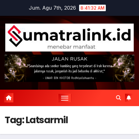
Skip
Jum. Agu 7th, 2026
8:41:32 AM
to
content
Tag:
Latsarmil