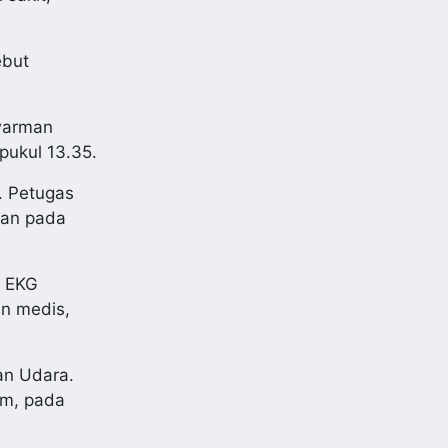
ebut
awarman
pukul 13.35.
. Petugas
pan pada
l EKG
an medis,
an Udara.
am, pada