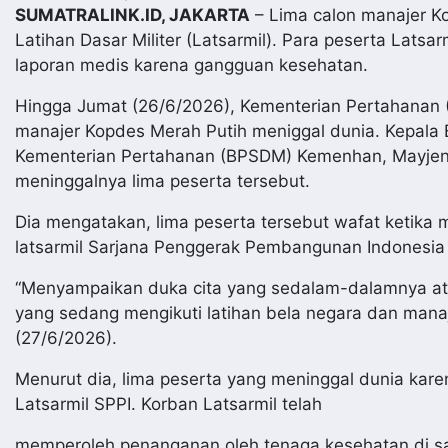
SUMATRALINK.ID, JAKARTA
– Lima calon manajer Ko
Latihan Dasar Militer (Latsarmil). Para peserta Latsa
laporan medis karena gangguan kesehatan.
Hingga Jumat (26/6/2026), Kementerian Pertahanan 
manajer Kopdes Merah Putih meniggal dunia. Kepa
Kementerian Pertahanan (BPSDM) Kemenhan, Mayjen 
meninggalnya lima peserta tersebut.
Dia mengatakan, lima peserta tersebut wafat ketika 
latsarmil Sarjana Penggerak Pembangunan Indonesia 
“Menyampaikan duka cita yang sedalam-dalamnya a
yang sedang mengikuti latihan bela negara dan manaje
(27/6/2026).
Menurut dia, lima peserta yang meninggal dunia kar
Latsarmil SPPI. Korban Latsarmil telah
memperoleh penanganan oleh tenaga kesehatan di sa