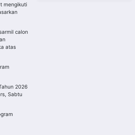
t mengikuti
dasarkan
armil calon
an
a atas
gram
 Tahun 2026
rs, Sabtu
ogram