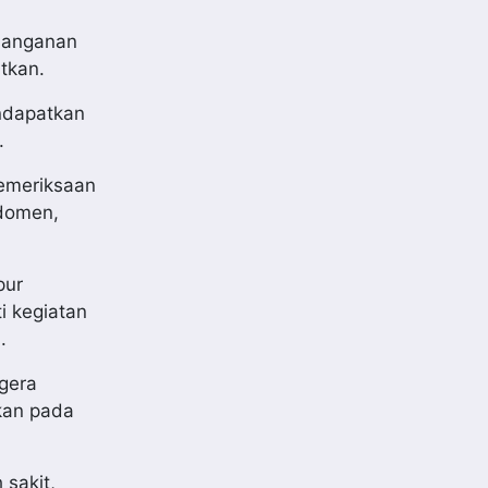
enanganan
tkan.
endapatkan
.
pemeriksaan
bdomen,
pur
i kegiatan
.
gera
kan pada
 sakit,