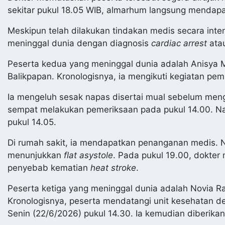
sekitar pukul 18.05 WIB, almarhum langsung mendap
Meskipun telah dilakukan tindakan medis secara inte
meninggal dunia dengan diagnosis
cardiac arrest
atau
Peserta kedua yang meninggal dunia adalah Anisya 
Balikpapan. Kronologisnya, ia mengikuti kegiatan pem
Ia mengeluh sesak napas disertai mual sebelum mengi
sempat melakukan pemeriksaan pada pukul 14.00. Nam
pukul 14.05.
Di rumah sakit, ia mendapatkan penanganan medis. N
menunjukkan
flat asystole
. Pada pukul 19.00, dokter
penyebab kematian
heat stroke
.
Peserta ketiga yang meninggal dunia adalah Novia R
Kronologisnya, peserta mendatangi unit kesehatan 
Senin (22/6/2026) pukul 14.30. Ia kemudian diberika