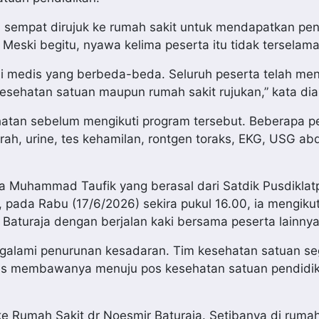
a sempat dirujuk ke rumah sakit untuk mendapatkan p
Meski begitu, nyawa kelima peserta itu tidak terselama
isi medis yang berbeda-beda. Seluruh peserta telah m
kesehatan satuan maupun rumah sakit rujukan,” kata dia
ehatan sebelum mengikuti program tersebut. Beberapa 
arah, urine, tes kehamilan, rontgen toraks, EKG, USG a
a Muhammad Taufik yang berasal dari Satdik Pusdiklat
, pada Rabu (17/6/2026) sekira pukul 16.00, ia mengikut
 Baturaja dengan berjalan kaki bersama peserta lainnya
ngalami penurunan kesadaran. Tim kesehatan satuan se
ans membawanya menuju pos kesehatan satuan pendidi
e Rumah Sakit dr Noesmir Baturaja. Setibanya di rumah