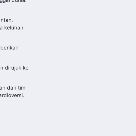
antan.
pa keluhan
mberikan
 dirujuk ke
n dari tim
rdioversi.