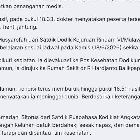
atkan penanganan medis.
nsif, pada pukul 18.33, dokter menyatakan peserta ters
 henti jantung.
Musyarofah dari Satdik Dodik Kejuruan Rindam VI/Mul
belajaran sesuai jadwal pada Kamis (18/6/2026) sekira 
kuti kegiatan. Ia dievakuasi ke Pos Kesehatan Dodikjur
un, ia dirujuk ke Rumah Sakit dr R Hardjanto Balikpa
amun, kondisi terus memburuk hingga pukul 18.51 hasi
 menyatakan ia meninggal dunia. Berdasarkan keterang
amadani Sitorus dari Satdik Pusbahasa Kodiklat Angkat
dengan keluhan batuk berdahak, sesak napas, dan dem
n terapi dan dipantau tim kesehatan.