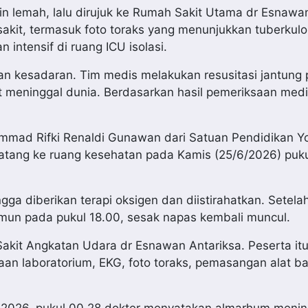
in lemah, lalu dirujuk ke Rumah Sakit Utama dr Esnawan
sakit, termasuk foto toraks yang menunjukkan tuberkulo
 intensif di ruang ICU isolasi.
an kesadaran. Tim medis melakukan resusitasi jantung
t meninggal dunia. Berdasarkan hasil pemeriksaan medi
mmad Rifki Renaldi Gunawan dari Satuan Pendidikan Y
tang ke ruang kesehatan pada Kamis (25/6/2026) puku
gga diberikan terapi oksigen dan diistirahatkan. Setela
amun pada pukul 18.00, sesak napas kembali muncul.
Sakit Angkatan Udara dr Esnawan Antariksa. Peserta it
an laboratorium, EKG, foto toraks, pemasangan alat b
 2026, pukul 00.28 dokter menyatakan almarhum menin