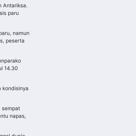
 Antariksa.
sis paru
 paru, namun
s, peserta
onparako
l 14.30
h kondisinya
u sempat
antu napas,
ggal dunia.