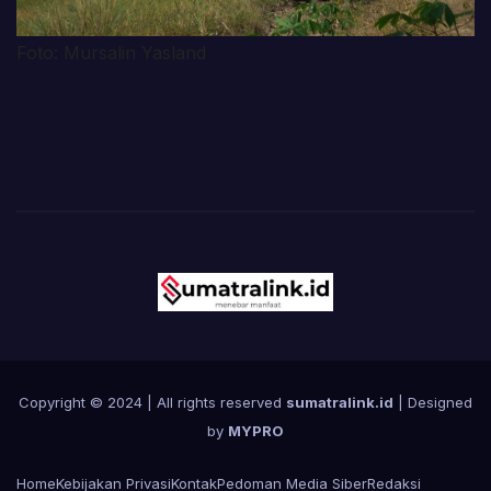
Foto: Mursalin Yasland
Copyright © 2024 | All rights reserved
sumatralink.id
| Designed
by
MYPRO
Home
Kebijakan Privasi
Kontak
Pedoman Media Siber
Redaksi