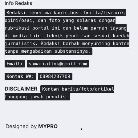
Info Redaksi
Redaksi menerima kontribusi berita/feature,
opini/esai, dan foto yang selaras dengan
rubrikasi portal ini dan belum pernah tayang
di media lain. Teknik penulisan sesuai kaedah
jurnalistik. Redaksi berhak menyunting konten
tanpa mengabaikan substansinya.
Email:
sumatralink@gmail.com
Kontak WA
:
08984287709
DISCLAIMER
:
Konten berita/foto/artikel
tanggung jawab penulis.
d
| Designed by
MYPRO