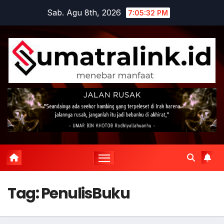
Skip
Sab. Agu 8th, 2026
7:05:32 PM
to
content
Tag:
PenulisBuku