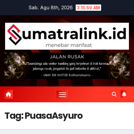
Skip
Sab. Agu 8th, 2026
3:16:00 AM
to
content
Tag:
PuasaAsyuro