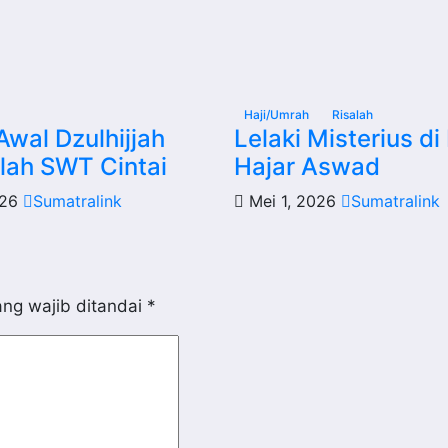
Haji/Umrah
Risalah
Awal Dzulhijjah
Lelaki Misterius d
llah SWT Cintai
Hajar Aswad
026
Sumatralink
Mei 1, 2026
Sumatralink
ng wajib ditandai
*