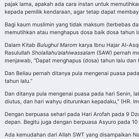
pajak lama, apakah ada cara instan untuk memutihk
kepada pemilik kendaraan, agar tetap dapat membay
Bagi kaum muslimin yang tidak maksum (terbebas da
memutihkan atau menghapus dosa baik dosa tahun l
Dalam Kitab
Bulughul Marom
karya Ibnu Hajar Al-Asq
Rasulullah
Sholallahu’alahiwassalam
(SAW) pernah men
menjawab, “Dapat menghapus (dosa) tahun lalu dan 
Dan Beliau pernah ditanya pula mengenai puasa pada
tahun lalu.”
Dan ditanya pula mengenai puasa pada hari Senin, lalu
diutus, dan hari wahyu diturunkan kepadaku,” (HR. I
Dengan berpuasa sehari pada Hari Arofah pada 9 Dzu
depan. Begitu juga dengan berpuasa Asyuro pada 10
Ada kemudahan dari Allah SWT yang disampaikan N