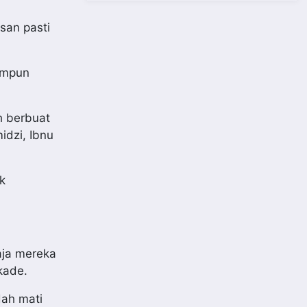
san pasti
ampun
h berbuat
idzi, Ibnu
k
aja mereka
kade.
dah mati