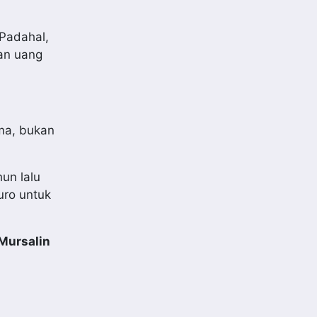
 Padahal,
an uang
ma, bukan
un lalu
uro untuk
Mursalin