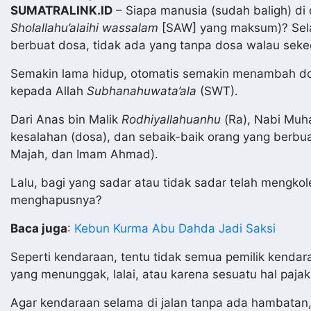
SUMATRALINK.ID
– Siapa manusia (sudah baligh) di
Sholallahu’alaihi wassalam
[SAW] yang maksum)? Selama
berbuat dosa, tidak ada yang tanpa dosa walau sekeci
Semakin lama hidup, otomatis semakin menambah do
kepada Allah
Subhanahuwata’ala
(SWT).
Dari Anas bin Malik
Rodhiyallahuanhu
(Ra), Nabi Muh
kesalahan (dosa), dan sebaik-baik orang yang berbua
Majah, dan Imam Ahmad).
Lalu, bagi yang sadar atau tidak sadar telah mengko
menghapusnya?
Baca juga
:
Kebun Kurma Abu Dahda Jadi Saksi
Seperti kendaraan, tentu tidak semua pemilik kenda
yang menunggak, lalai, atau karena sesuatu hal paja
Agar kendaraan selama di jalan tanpa ada hambatan,