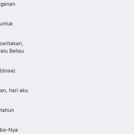
nganan
untuk
ceritakan,
alu Beliau
(dosa)
an, hari aku
 tahun
mba-Nya