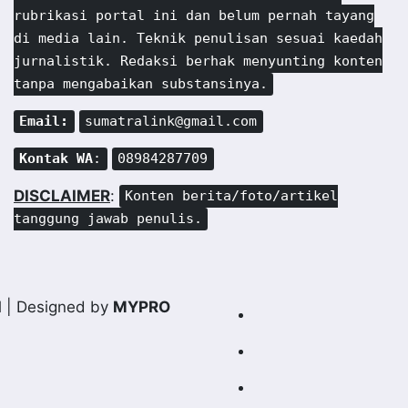
rubrikasi portal ini dan belum pernah tayang
di media lain. Teknik penulisan sesuai kaedah
jurnalistik. Redaksi berhak menyunting konten
tanpa mengabaikan substansinya.
Email:
sumatralink@gmail.com
Kontak WA
:
08984287709
DISCLAIMER
:
Konten berita/foto/artikel
tanggung jawab penulis.
d
| Designed by
MYPRO