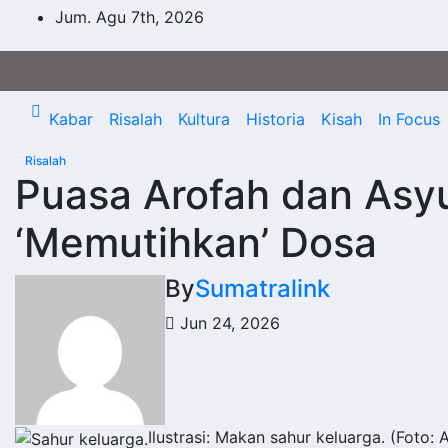
Skip
Jum. Agu 7th, 2026
to
content
Kabar
Risalah
Kultura
Historia
Kisah
In Focus
Risalah
Puasa Arofah dan Asy
‘Memutihkan’ Dosa
By
Sumatralink
Jun 24, 2026
Ilustrasi: Makan sahur keluarga. (Foto: 