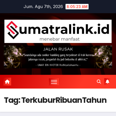
Skip
Jum. Agu 7th, 2026
8:05:23 AM
to
content
Tag:
TerkuburRibuanTahun