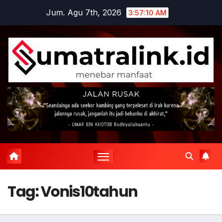
Skip
Jum. Agu 7th, 2026
3:57:11 AM
to
content
Tag:
Vonis10tahun