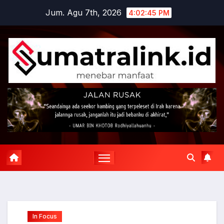
Skip
Jum. Agu 7th, 2026
4:02:45 PM
to
content
In Focus