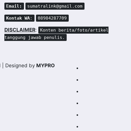
Email:
sumatralink@gmail.com
Kontak WA
:
08984287709
DISCLAIMER
:
Konten berita/foto/artikel
tanggung jawab penulis.
d
| Designed by
MYPRO