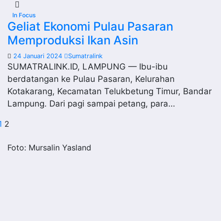
In Focus
Geliat Ekonomi Pulau Pasaran
Memproduksi Ikan Asin
24 Januari 2024
Sumatralink
SUMATRALINK.ID, LAMPUNG — Ibu-ibu
berdatangan ke Pulau Pasaran, Kelurahan
Kotakarang, Kecamatan Telukbetung Timur, Bandar
Lampung. Dari pagi sampai petang, para…
aginasi
1
2
os
Foto: Mursalin Yasland