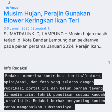
In Focus
Musim Hujan, Perajin Gunakan
Blower Keringkan Ikan Teri
6 Januari 2025
Sumatralink
SUMATRALINK.ID, LAMPUNG – Musim hujan masih
terjadi di Kota Bandar Lampung dan sekitarnya
pada pekan pertama Januari 2024. Perajin ikan…
P
Info Redaksi
p
Redaksi menerima kontribusi berita/feature,
opini/esai, dan foto yang selaras dengan
rubrikasi portal ini dan belum pernah tayang
di media lain. Teknik penulisan sesuai kaedah
jurnalistik. Redaksi berhak menyunting konten
tanpa mengabaikan substansinya.