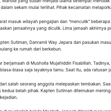
, Warsidi yang sudah menjadi ulama setempat menolak 
 dalam sekam mulai terlihat. Pihak kecamatan melaporka
arat masuk wilayah pengajian dan “menculik” beberapa
kan jamaahnya yang diculik. Lima jamaah akhirnya p
apten Sutiman, Danramil Way Jepara dan pasukan masuk
pulang ke rumah dari berkebun.
 berjamaah di Musholla Mujahiddin Fisabillah. Tadiny
asa-biasa saja layaknya tamu. Saat itu, ada ratusan j
 dari salah seorang anggota melepaskan tembakan. Saat 
ik kedua belah pihak. Kapten Sutiman ditemukan mening
kejadian.