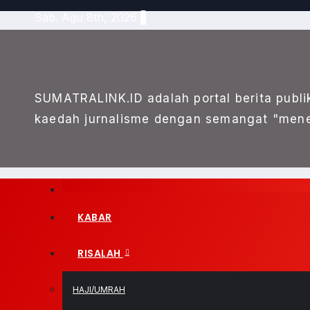
Skip
Sab. Agu 8th, 2026
to
content
SUMATRALINK.ID adalah portal berita publi
kaedah jurnalisme dengan semangat "mene
KABAR
RISALAH
HAJI/UMRAH