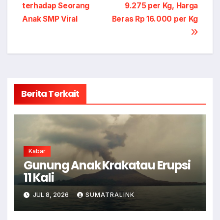
pos
terhadap Seorang
9.275 per Kg, Harga
Anak SMP Viral
Beras Rp 16.000 per Kg
Berita Terkait
Kabar
Gunung Anak Krakatau Erupsi
11 Kali
JUL 8, 2026
SUMATRALINK