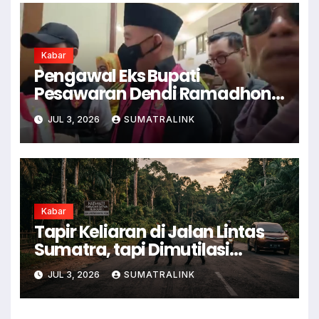
Kabar
Pengawal Eks Bupati
Pesawaran Dendi Ramadhona
Pukul Kamera Wartawan
JUL 3, 2026
SUMATRALINK
Kabar
Tapir Keliaran di Jalan Lintas
Sumatra, tapi Dimutilasi
Warga
JUL 3, 2026
SUMATRALINK