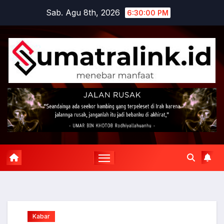
Skip
Sab. Agu 8th, 2026
6:30:01 PM
to
content
Kabar