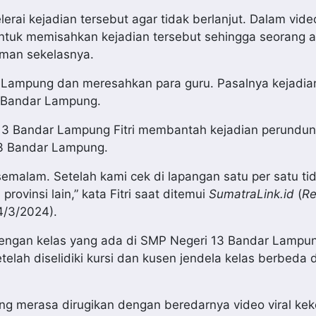
erai kejadian tersebut agar tidak berlanjut. Dalam vide
untuk memisahkan kejadian tersebut sehingga seorang
eman sekelasnya.
di Lampung dan meresahkan para guru. Pasalnya kejadia
3 Bandar Lampung.
 13 Bandar Lampung Fitri membantah kejadian perundu
13 Bandar Lampung.
emalam. Setelah kami cek di lapangan satu per satu ti
rovinsi lain,” kata Fitri saat ditemui
SumatraLink.id
(
Re
4/3/2024).
 dengan kelas yang ada di SMP Negeri 13 Bandar Lampu
telah diselidiki kursi dan kusen jendela kelas berbeda
g merasa dirugikan dengan beredarnya video viral ke