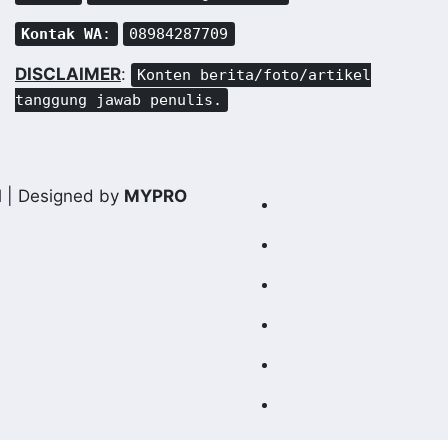
Kontak WA
:
08984287709
DISCLAIMER
:
Konten berita/foto/artikel
tanggung jawab penulis.
d
| Designed by
MYPRO