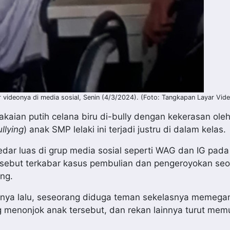
ideonya di media sosial, Senin (4/3/2024). (Foto: Tangkapan Layar Vid
aian putih celana biru di-bully dengan kekerasan oleh 
llying
) anak SMP lelaki ini terjadi justru di dalam kelas.
edar luas di grup media sosial seperti WAG dan IG pada
tersebut terkabar kasus pembulian dan pengeroyokan se
ng.
inya lalu, seseorang diduga teman sekelasnya memega
g menonjok anak tersebut, dan rekan lainnya turut mem