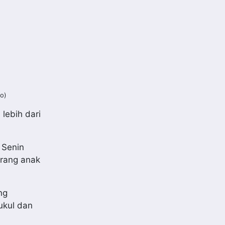
eo)
lebih dari
 Senin
orang anak
ng
ukul dan