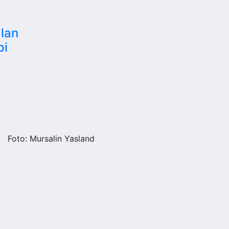
alan
pi
Foto: Mursalin Yasland