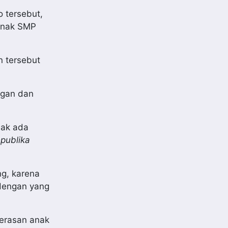
o tersebut,
 anak SMP
n tersebut
ngan dan
dak ada
publika
ng, karena
 dengan yang
kerasan anak