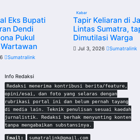
Kabar
l Eks Bupati
Tapir Keliaran di J
ran Dendi
Lintas Sumatra, ta
ona Pukul
Dimutilasi Warga
 Wartawan
Jul 3, 2026
Sumatralink
26
Sumatralink
Info Redaksi
Redaksi menerima kontribusi berita/feature,
opini/esai, dan foto yang selaras dengan
rubrikasi portal ini dan belum pernah tayang
di media lain. Teknik penulisan sesuai kaedah
jurnalistik. Redaksi berhak menyunting konten
tanpa mengabaikan substansinya.
Email:
sumatralink@gmail.com