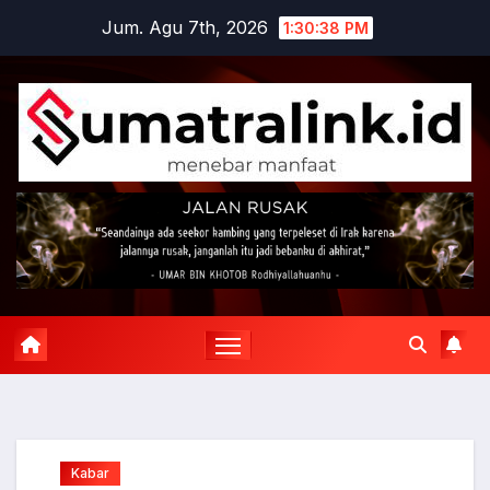
Skip
Jum. Agu 7th, 2026
1:30:39 PM
to
content
Kabar