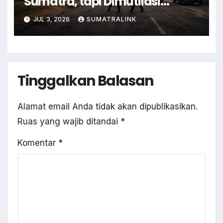
Sumatra, tapi Dimutilasi
Warga
JUL 3, 2026
SUMATRALINK
Tinggalkan Balasan
Alamat email Anda tidak akan dipublikasikan.
Ruas yang wajib ditandai
*
Komentar
*