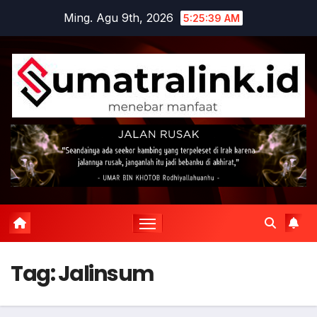
Skip
Ming. Agu 9th, 2026
5:25:40 AM
to
content
Tag:
Jalinsum