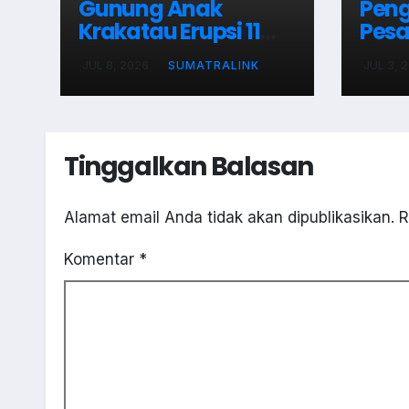
Gunung Anak
Peng
Krakatau Erupsi 11
Pesa
Kali
Ram
JUL 8, 2026
SUMATRALINK
JUL 3, 
Kam
Tinggalkan Balasan
Alamat email Anda tidak akan dipublikasikan.
R
Komentar
*