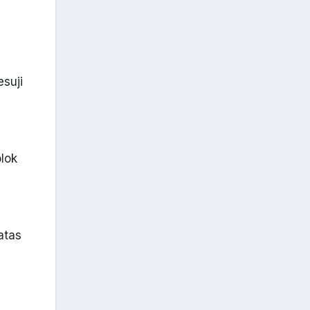
suji
lok
atas