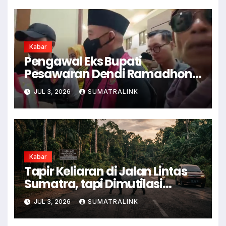
Kabar
Pengawal Eks Bupati
Pesawaran Dendi Ramadhona
Pukul Kamera Wartawan
JUL 3, 2026
SUMATRALINK
Kabar
Tapir Keliaran di Jalan Lintas
Sumatra, tapi Dimutilasi
Warga
JUL 3, 2026
SUMATRALINK