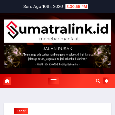
Skip
Sen. Agu 10th, 2026
3:30:55 PM
to
content
Kabar