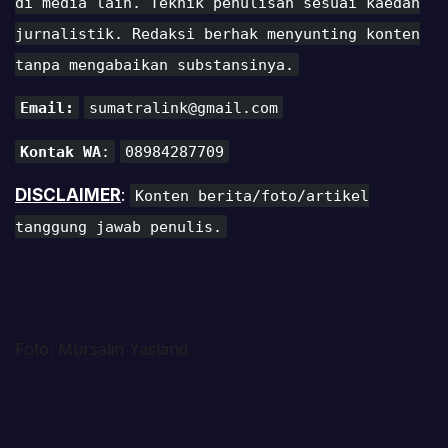
di media lain. Teknik penulisan sesuai kaedah
jurnalistik. Redaksi berhak menyunting konten
tanpa mengabaikan substansinya.
Email:
sumatralink@gmail.com
Kontak WA
:
08984287709
DISCLAIMER
:
Konten berita/foto/artikel
tanggung jawab penulis.
Foto: Mursalin Yasland