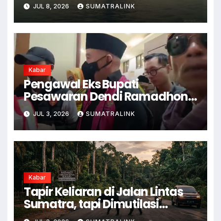
JUL 8, 2026
SUMATRALINK
Kabar
Pengawal Eks Bupati
Pesawaran Dendi Ramadhona
Pukul Kamera Wartawan
JUL 3, 2026
SUMATRALINK
Kabar
Tapir Keliaran di Jalan Lintas
Sumatra, tapi Dimutilasi
Warga