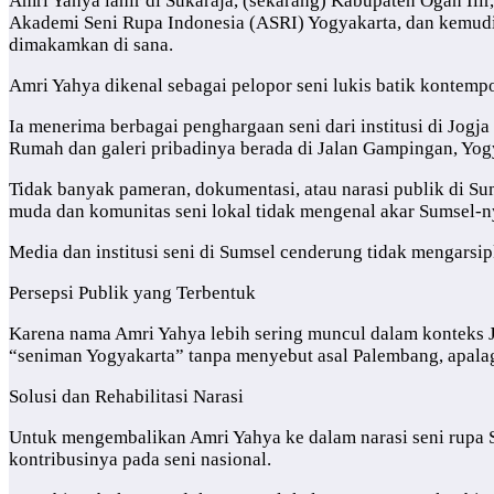
Amri Yahya lahir di Sukaraja, (sekarang) Kabupaten Ogan Ili
Akademi Seni Rupa Indonesia (ASRI) Yogyakarta, dan kemudian
dimakamkan di sana.
Amri Yahya dikenal sebagai pelopor seni lukis batik kontemp
Ia menerima berbagai penghargaan seni dari institusi di Jog
Rumah dan galeri pribadinya berada di Jalan Gampingan, Yog
Tidak banyak pameran, dokumentasi, atau narasi publik di S
muda dan komunitas seni lokal tidak mengenal akar Sumsel-n
Media dan institusi seni di Sumsel cenderung tidak mengars
Persepsi Publik yang Terbentuk
Karena nama Amri Yahya lebih sering muncul dalam konteks Jog
“seniman Yogyakarta” tanpa menyebut asal Palembang, apalagi
Solusi dan Rehabilitasi Narasi
Untuk mengembalikan Amri Yahya ke dalam narasi seni rupa 
kontribusinya pada seni nasional.