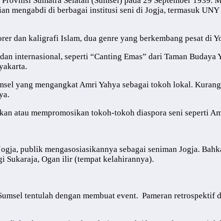
r, Provinsi Sumatra Selatan (Sumsel) pada 29 September 1939. 
 mengabdi di berbagai institusi seni di Jogja, termasuk UNY 
orer dan kaligrafi Islam, dua genre yang berkembang pesat di 
ja dan internasional, seperti “Canting Emas” dari Taman Buday
yakarta.
umsel yang mengangkat Amri Yahya sebagai tokoh lokal. Kurang
ya.
ipkan atau mempromosikan tokoh-tokoh diaspora seni seperti A
ja, publik mengasosiasikannya sebagai seniman Jogja. Bahkan d
 Sukaraja, Ogan ilir (tempat kelahirannya).
Sumsel tentulah dengan membuat event. Pameran retrospektif 