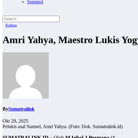
Senggol
Kultura
Amri Yahya, Maestro Lukis Yo
By
Sumatralink
Okt 29, 2025
Pelukis asal Sumsel, Amri Yahya. (Foto: Dok. Sumatralink.id)
SUMATRALINK.ID
– Oleh
M Iqbal J Permana
(*