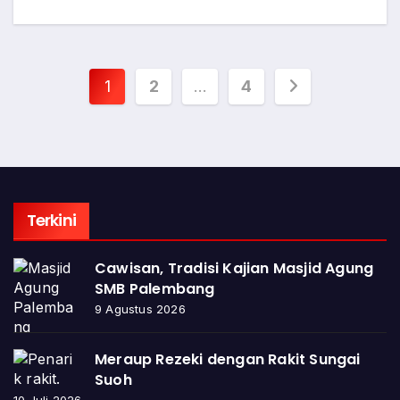
Paginasi
1
2
…
4
pos
Terkini
Cawisan, Tradisi Kajian Masjid Agung
SMB Palembang
9 Agustus 2026
Meraup Rezeki dengan Rakit Sungai
Suoh
10 Juli 2026