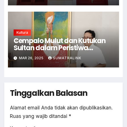
Kultura
Cempalo Mulut dan Kutukan
Sultan dalam Peristiwa
Budaya Abad Ini
MAR 26, 2025
SUMATRALINK
Tinggalkan Balasan
Alamat email Anda tidak akan dipublikasikan.
Ruas yang wajib ditandai
*