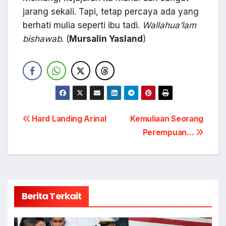
jarang sekali. Tapi, tetap percaya ada yang
berhati mulia seperti ibu tadi.
Wallahua’lam
bishawab
. (
Mursalin Yasland
)
Navigasi
Hard Landing Arinal
Kemuliaan Seorang
Perempuan…
pos
Berita Terkait