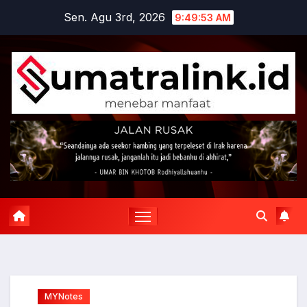
Skip
Sen. Agu 3rd, 2026
9:49:53 AM
to
content
MYNotes