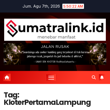
Skip
Jum. Agu 7th, 2026
5:50:22 AM
to
content
Tag:
KloterPertamaLampung