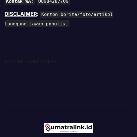
Kontak WA
:
08984287709
DISCLAIMER
:
Konten berita/foto/artikel
tanggung jawab penulis.
Foto: Mursalin Yasland