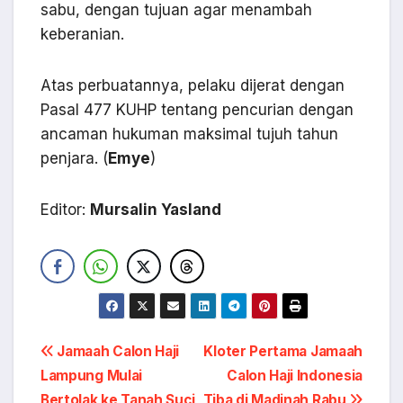
sabu, dengan tujuan agar menambah
keberanian.
Atas perbuatannya, pelaku dijerat dengan
Pasal 477 KUHP tentang pencurian dengan
ancaman hukuman maksimal tujuh tahun
penjara. (
Emye
)
Editor:
Mursalin Yasland
Navigasi
Jamaah Calon Haji
Kloter Pertama Jamaah
Lampung Mulai
Calon Haji Indonesia
pos
Bertolak ke Tanah Suci
Tiba di Madinah Rabu