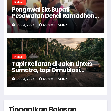
Kabar
Pengawal Eks Bupati
Pesawaran Dendi Ramadhona
Pukul Kamera Wartawan
JUL 3, 2026
SUMATRALINK
Kabar
Tapir Keliaran di Jalan Lintas
Sumatra, tapi Dimutilasi
Warga
JUL 3, 2026
SUMATRALINK
Tinggalkan Balasan