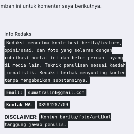
mban ini untuk komentar saya berikutnya.
Info Redaksi
Redaksi menerima kontribusi berita/feature,
opini/esai, dan foto yang selaras dengan
rubrikasi portal ini dan belum pernah tayang
di media lain. Teknik penulisan sesuai kaedah
jurnalistik. Redaksi berhak menyunting konten
tanpa mengabaikan substansinya.
Email:
sumatralink@gmail.com
Kontak WA
:
08984287709
DISCLAIMER
:
Konten berita/foto/artikel
tanggung jawab penulis.