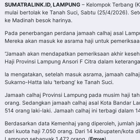
SUMATRALINK.ID, LAMPUNG
– Kelompok Terbang (Kl
mulai bertolak ke Tanah Suci, Sabtu (25/4/2026). Se
ke Madinah besok harinya.
Pada penerbangan perdana jamaah calhaj asal Lampu
Mereka akan masuk ke asrama haji untuk pemeriksaa
“Jamaah akan mendapatkan pemeriksaan akhir keseha
Haji Provinsi Lampung Ansori F Citra dalam keteranga
Ia mengatakan, setelah masuk asrama, jamaah calhaj
Sukarno-Hatta lalu ‘terbang’ ke Tanah Suci.
Jamaah calhaj Provinsi Lampung pada musim haji tah
orang. Sedangkan jamaah calhaj asal Kota Bandar La
514 orang laki-laki. Jamaah calhaj ini terbagi dalam 14
Berdasarkan data Kemenhaj yang diperoleh, jumlah j
dari kuota haji 7.050 orang. Dari 14 kabupaten/kota 
Lampung sebanyak 1.472 orang. (
Emye
)