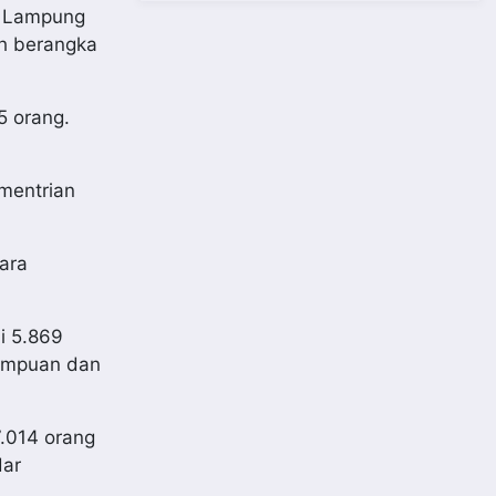
si Lampung
ah berangka
5 orang.
mentrian
ara
i 5.869
rempuan dan
.014 orang
dar