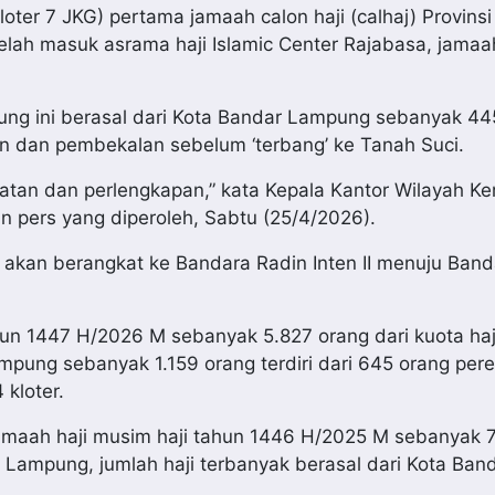
oter 7 JKG) pertama jamaah calon haji (calhaj) Provin
telah masuk asrama haji Islamic Center Rajabasa, jama
ng ini berasal dari Kota Bandar Lampung sebanyak 44
n dan pembekalan sebelum ‘terbang’ ke Tanah Suci.
tan dan perlengkapan,” kata Kepala Kantor Wilayah Ke
n pers yang diperoleh, Sabtu (25/4/2026).
 akan berangkat ke Bandara Radin Inten II menuju Band
un 1447 H/2026 M sebanyak 5.827 orang dari kuota haj
mpung sebanyak 1.159 orang terdiri dari 645 orang pe
 kloter.
amaah haji musim haji tahun 1446 H/2025 M sebanyak 7
di Lampung, jumlah haji terbanyak berasal dari Kota Ban