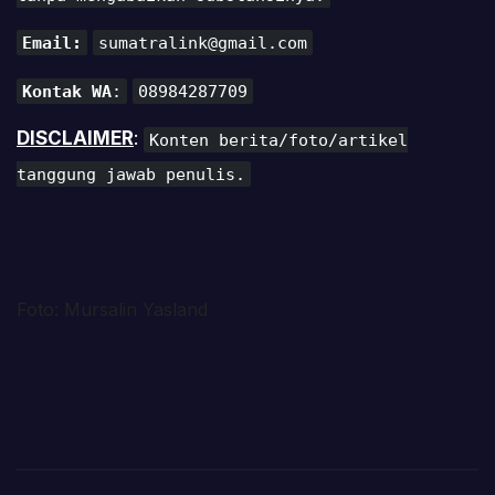
Email:
sumatralink@gmail.com
Kontak WA
:
08984287709
DISCLAIMER
:
Konten berita/foto/artikel
tanggung jawab penulis.
Foto: Mursalin Yasland