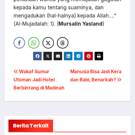
kepada kamu tentang suaminya, dan
mengadukan (hal-halnya) kepada Allah…."
(Al-Mujadalah: 1). (
Mursalin Yasland
)
Navigasi
Wakaf Sumur
Manusia Bisa Jadi Kera
Utsman Jadi Hotel
dan Babi, Benarkah?
pos
Berbintang di Madinah
Berita Terkait