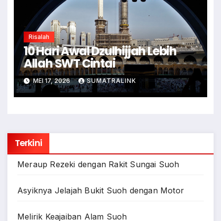
Risalah
10 Hari Awal Dzulhijjah Lebih
Allah SWT Cintai
MEI 17, 2026
SUMATRALINK
Terkini
Meraup Rezeki dengan Rakit Sungai Suoh
Asyiknya Jelajah Bukit Suoh dengan Motor
Melirik Keajaiban Alam Suoh