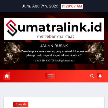
Skip
Jum. Agu 7th, 2026
11:28:07 AM
to
content
Risalah