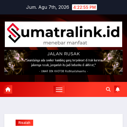
Skip
Jum. Agu 7th, 2026
4:22:56 PM
to
content
Risalah